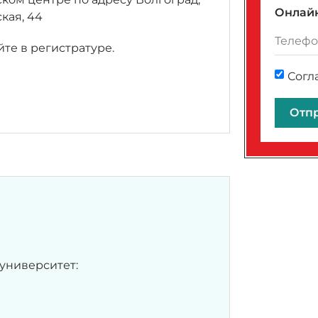
Онлайн
кая, 44
те в регистратуре.
Согл
Отп
университет: