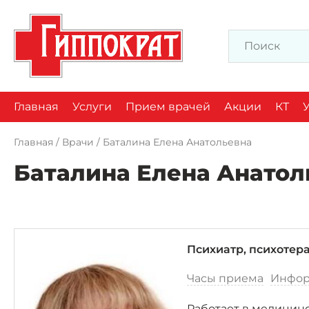
Главная
Услуги
Прием врачей
Акции
КТ
Главная
/
Врачи
/
Баталина Елена Анатольевна
Баталина Елена Анатол
Психиатр, психотер
Часы приема
Инфор
Работает в медицинс