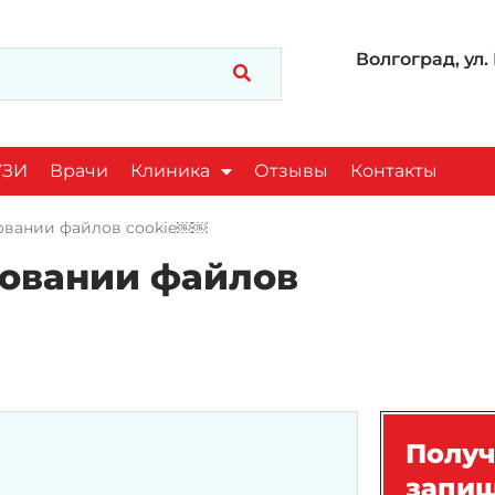
Волгоград, ул.
УЗИ
Врачи
Клиника
Отзывы
Контакты
овании файлов cookie￼￼
зовании файлов
Получ
запиш